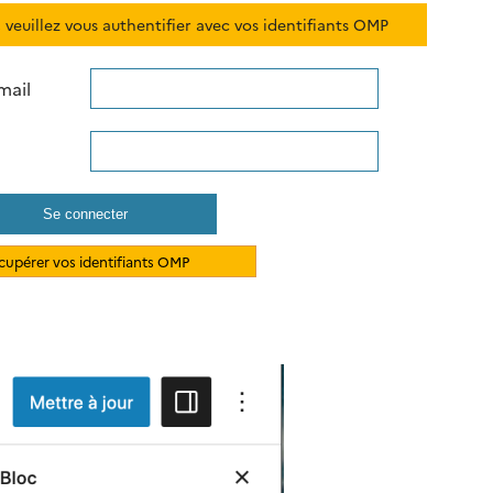
 veuillez vous authentifier avec vos identifiants OMP
mail
cupérer vos identifiants OMP